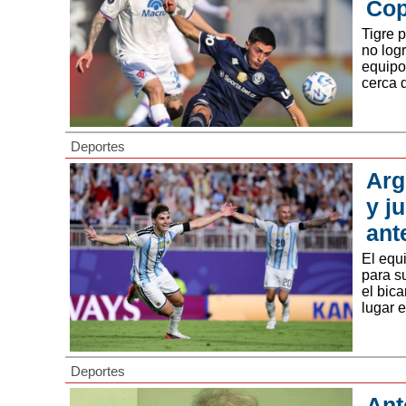
Cop
Tigre 
no logr
equipo
cerca d
Deportes
Arg
y j
ant
El equ
para s
el bic
lugar e
Deportes
Ant