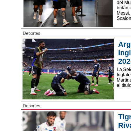
del Mu
britán
Messi, 
Scalon
Deportes
Arg
Ing
202
La Sele
Inglat
Martíne
el títu
Deportes
Tig
Riv