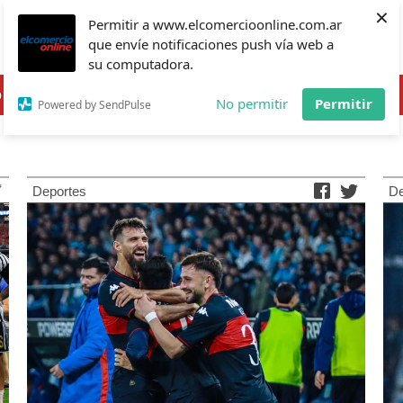
×
Permitir a www.elcomercioonline.com.ar
que envíe notificaciones push vía web a
Noticias Zona Norte
su computadora.
o
Vicente López
Elecciones 2025
Más
No permitir
Permitir
Powered by SendPulse
Deportes
De