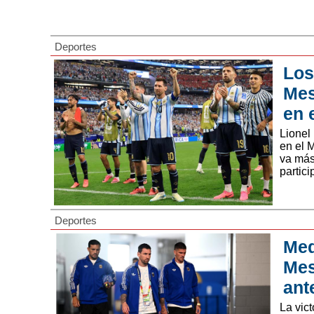
Deportes
Los
Mes
en 
Lionel
en el 
va más 
partici
Deportes
Med
Mes
ant
La vict