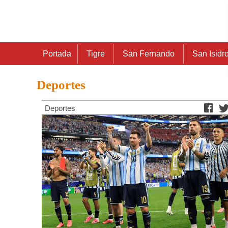
Portada
Tigre
San Fernando
San Isidr
Deportes
Deportes