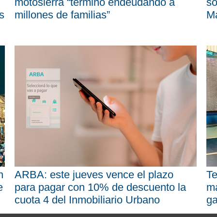
motosierra “terminó endeudando a
so
s
millones de familias”
M
n
ARBA: este jueves vence el plazo
Te
e
para pagar con 10% de descuento la
má
cuota 4 del Inmobiliario Urbano
ga