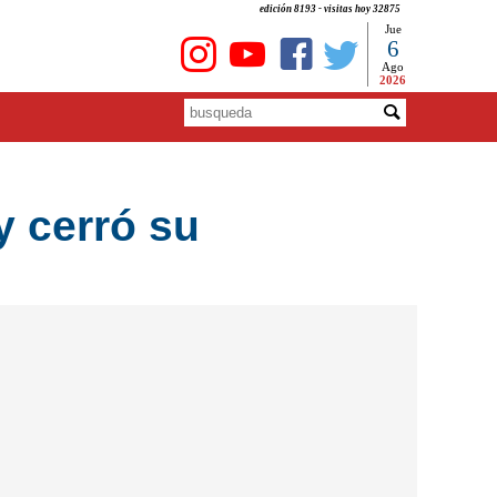
edición 8193 - visitas hoy 32875
Jue
6
Ago
2026
y cerró su