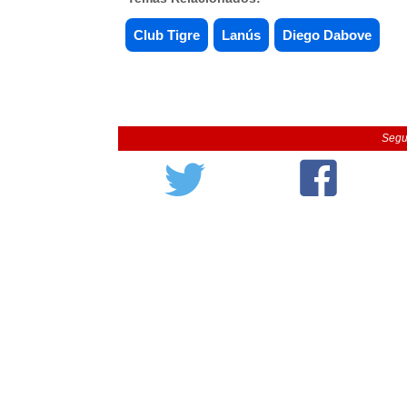
Club Tigre
Lanús
Diego Dabove
Segu