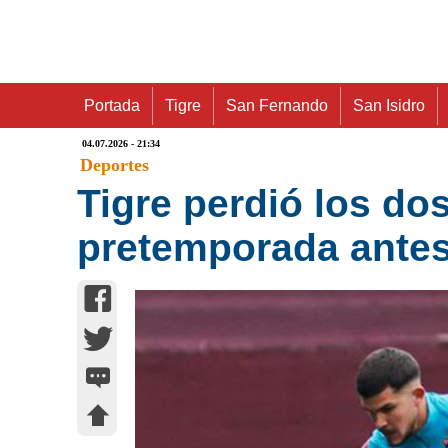
Portada
Tigre
San Fernando
San Isidro
04.07.2026 - 21:34
Deportes
Tigre perdió los do
pretemporada antes