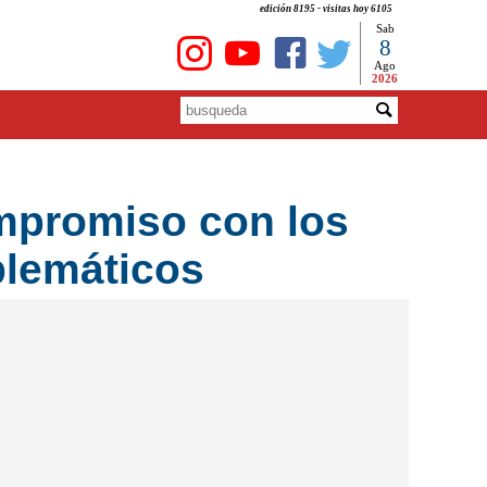
edición 8195 - visitas hoy 6105
Sab
8
Ago
2026
ompromiso con los
blemáticos