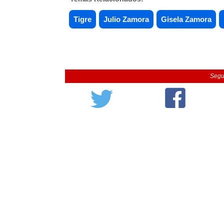
Tigre
Julio Zamora
Gisela Zamora
Segu