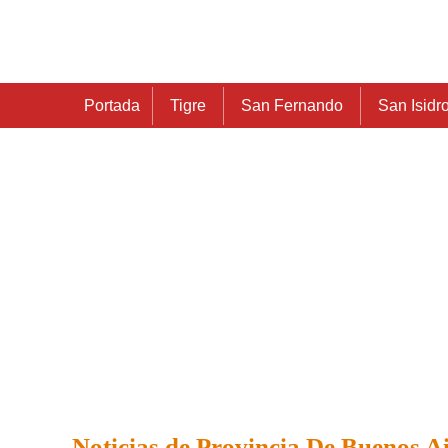
Portada
Tigre
San Fernando
San Isidr
Noticias de Provincia De Buenos A