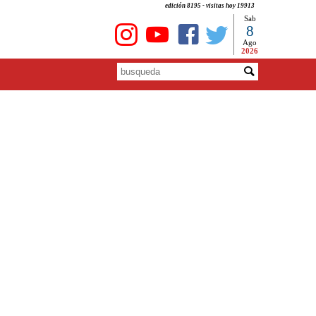
edición 8195 - visitas hoy 19913
Sab
8
Ago
2026