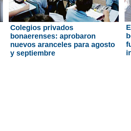
E
Colegios privados
b
bonaerenses: aprobaron
f
nuevos aranceles para agosto
i
y septiembre