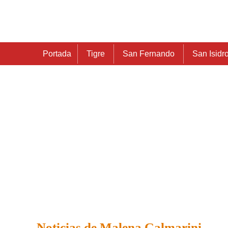
Portada
Tigre
San Fernando
San Isidr
Noticias de Malena Galmarini