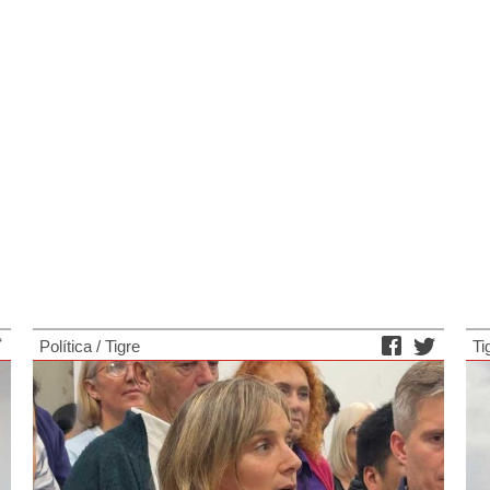
Política
/
Tigre
Ti