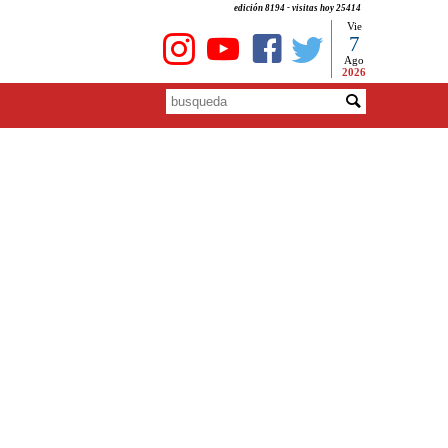
edición 8194 - visitas hoy 25414
Vie
7
Ago
2026