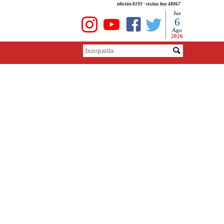
edición 8193 - visitas hoy 48067
Jue
6
Ago
2026