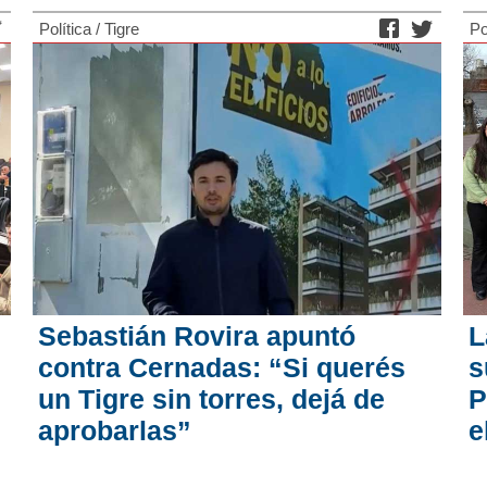
Política
/
Tigre
Po
Sebastián Rovira apuntó
L
contra Cernadas: “Si querés
s
un Tigre sin torres, dejá de
P
aprobarlas”
e