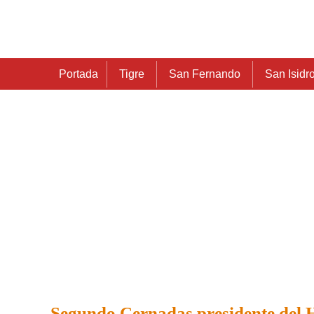
Portada
Tigre
San Fernando
San Isidr
Segundo Cernadas presidente del 