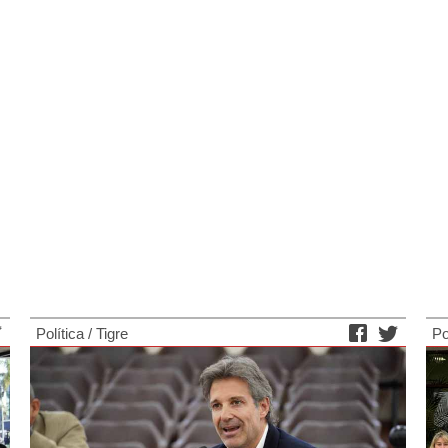
Política
/
Tigre
Po