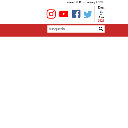
edición 8196 - visitas hoy 21398
Dom
9
Ago
2026