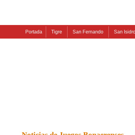
Portada
Tigre
San Fernando
San Isidr
Noticias de Juegos Bonaerenses