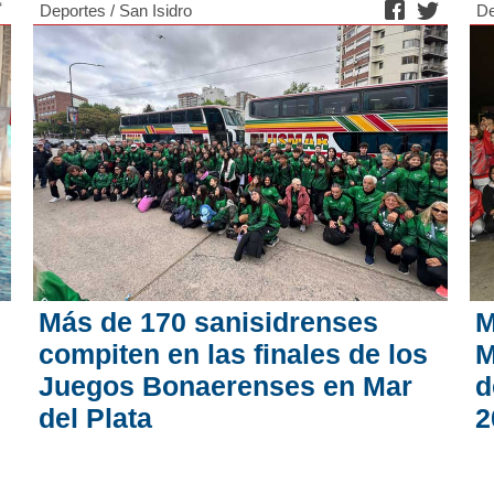
Deportes
/
San Isidro
De
Más de 170 sanisidrenses
M
compiten en las finales de los
M
Juegos Bonaerenses en Mar
d
del Plata
2