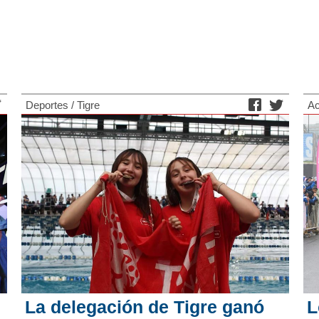
Deportes
/
Tigre
Ac
La delegación de Tigre ganó
L