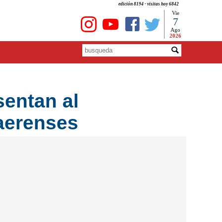
edición 8194 - visitas hoy 6842
Vie
7
Ago
2026
entan al
naerenses