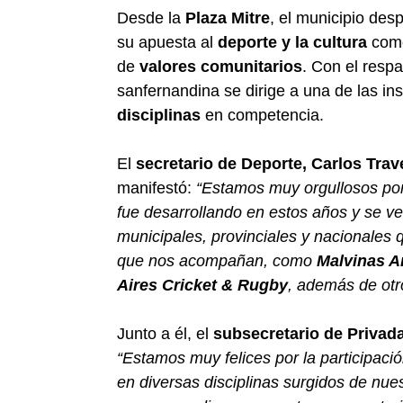
Desde la
Plaza Mitre
, el municipio des
su apuesta al
deporte y la cultura
como
de
valores comunitarios
. Con el resp
sanfernandina se dirige a una de las i
disciplinas
en competencia.
El
secretario de Deporte, Carlos Trav
manifestó:
“Estamos muy orgullosos por
fue desarrollando en estos años y se ve
municipales, provinciales y nacionales 
que nos acompañan, como
Malvinas A
Aires Cricket & Rugby
, además de otr
Junto a él, el
subsecretario de Privad
“Estamos muy felices por la participa
en diversas disciplinas surgidos de nue