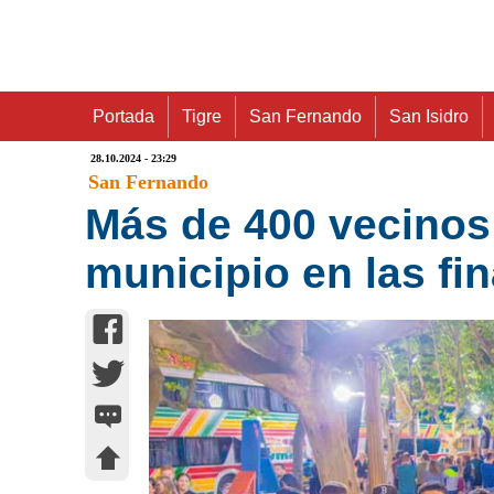
Portada
Tigre
San Fernando
San Isidro
28.10.2024 - 23:29
San Fernando
Más de 400 vecinos
municipio en las f