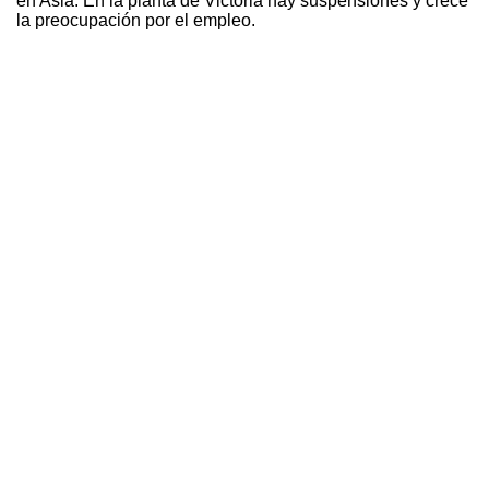
en Asia. En la planta de Victoria hay suspensiones y crece
la preocupación por el empleo.