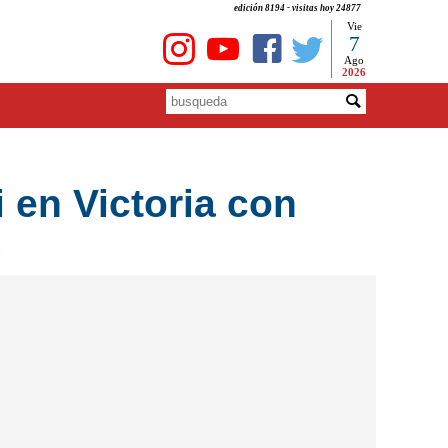
edición 8194 - visitas hoy 24877
Vie
7
Ago
2026
i en Victoria con
s