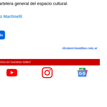
rtelera general del espacio cultural.
 Martinelli
do
elcomercioonline.com.ar
inos en nuestras redes!