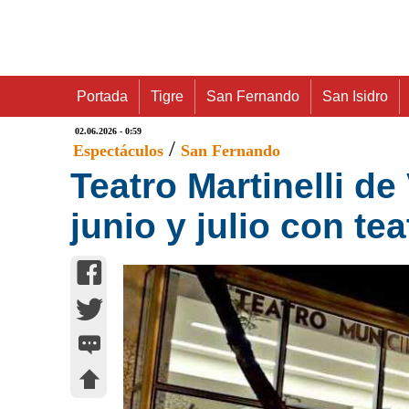
Portada
Tigre
San Fernando
San Isidro
02.06.2026 - 0:59
/
Espectáculos
San Fernando
Teatro Martinelli d
junio y julio con te