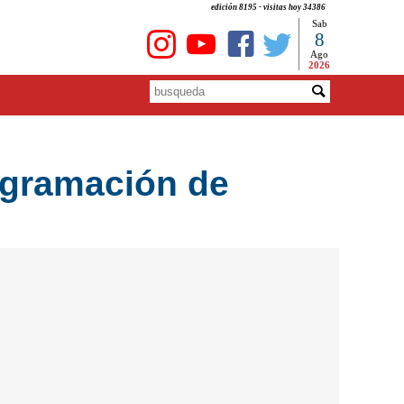
edición 8195 - visitas hoy 34386
Sab
8
Ago
2026
rogramación de