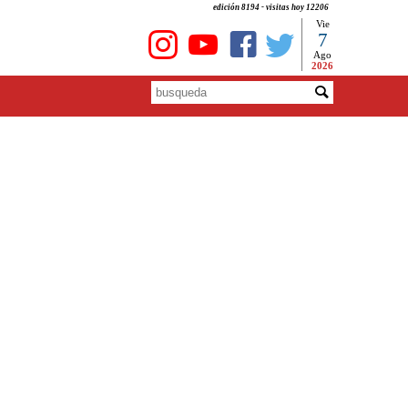
edición 8194 - visitas hoy 12206
Vie
7
Ago
2026