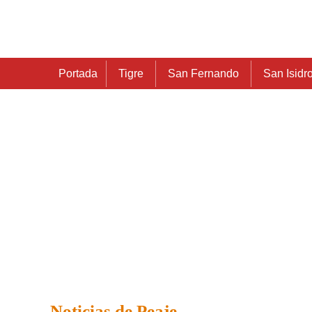
Portada
Tigre
San Fernando
San Isidr
Noticias de Peaje