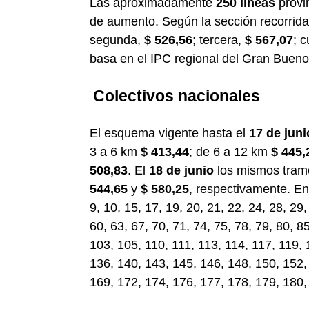
Las aproximadamente
250 líneas
provi
de aumento. Según la sección recorrida
segunda,
$ 526,56
; tercera,
$ 567,07
; 
basa en el IPC regional del Gran Bueno
Colectivos nacionales
El esquema vigente hasta el
17 de juni
3 a 6 km
$ 413,44
; de 6 a 12 km
$ 445,
508,83
. El
18 de junio
los mismos tram
544,65
y
$ 580,25
, respectivamente. En
9, 10, 15, 17, 19, 20, 21, 22, 24, 28, 29,
60, 63, 67, 70, 71, 74, 75, 78, 79, 80, 8
103, 105, 110, 111, 113, 114, 117, 119,
136, 140, 143, 145, 146, 148, 150, 152,
169, 172, 174, 176, 177, 178, 179, 180,