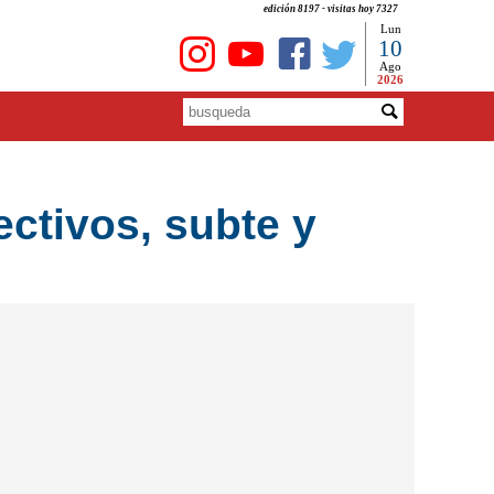
edición 8197 - visitas hoy 7327
Lun
10
Ago
2026
ctivos, subte y