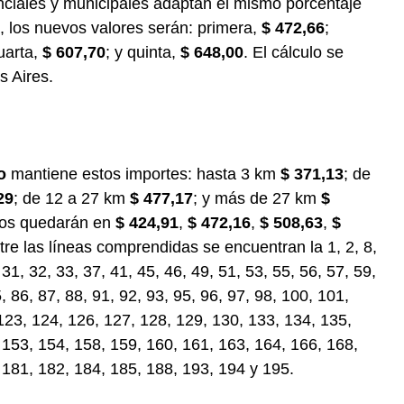
nciales y municipales adaptan el mismo porcentaje
, los nuevos valores serán: primera,
$ 472,66
;
cuarta,
$ 607,70
; y quinta,
$ 648,00
. El cálculo se
s Aires.
o
mantiene estos importes: hasta 3 km
$ 371,13
; de
29
; de 12 a 27 km
$ 477,17
; y más de 27 km
$
os quedarán en
$ 424,91
,
$ 472,16
,
$ 508,63
,
$
tre las líneas comprendidas se encuentran la 1, 2, 8,
 31, 32, 33, 37, 41, 45, 46, 49, 51, 53, 55, 56, 57, 59,
5, 86, 87, 88, 91, 92, 93, 95, 96, 97, 98, 100, 101,
 123, 124, 126, 127, 128, 129, 130, 133, 134, 135,
 153, 154, 158, 159, 160, 161, 163, 164, 166, 168,
 181, 182, 184, 185, 188, 193, 194 y 195.