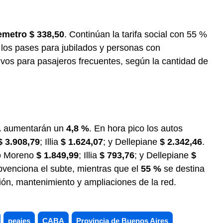
emetro
$ 338,50
. Continúan la tarifa social con 55 %
 los pases para jubilados y personas con
ivos para pasajeros frecuentes, según la cantidad de
A
aumentarán un
4,8 %
. En hora pico los autos
$ 3.908,79
; Illia
$ 1.624,07
; y Dellepiane
$ 2.342,46
.
to Moreno
$ 1.849,99
; Illia
$ 793,76
; y Dellepiane
$
venciona el subte, mientras que el
55 %
se destina
ción, mantenimiento y ampliaciones de la red.
peajes
CABA
Provincia de Buenos Aires