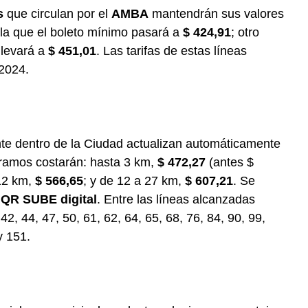
s
que circulan por el
AMBA
mantendrán sus valores
 la que el boleto mínimo pasará a
$ 424,91
; otro
llevará a
$ 451,01
. Las tarifas de estas líneas
2024.
e dentro de la Ciudad actualizan automáticamente
 tramos costarán: hasta 3 km,
$ 472,27
(antes $
 12 km,
$ 566,65
; y de 12 a 27 km,
$ 607,21
. Se
o
QR SUBE digital
. Entre las líneas alcanzadas
, 42, 44, 47, 50, 61, 62, 64, 65, 68, 76, 84, 90, 99,
y 151.