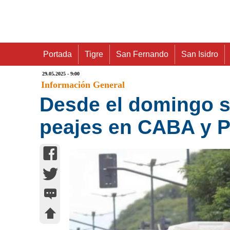
Portada
Tigre
San Fernando
San Isidro
29.05.2025 - 9:00
Información General
Desde el domingo su
peajes en CABA y P