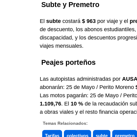
Subte y Premetro
El
subte
costará
$ 963
por viaje y el
pr
de descuento, los abonos estudiantiles,
discapacidad, y los descuentos progres
viajes mensuales.
Peajes porteños
Las autopistas administradas por
AUS
abonarán: 25 de Mayo / Perito Moreno
Las motos pagarán: 25 de Mayo / Peri
1.109,76
. El
10 %
de la recaudación sub
a obras viales y el resto financia opera
Temas Relacionados:
Tarifas
colectivos
subte
premetro