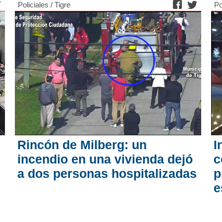
Policiales
/
Tigre
Po
Rincón de Milberg: un
I
incendio en una vivienda dejó
c
a dos personas hospitalizadas
p
e