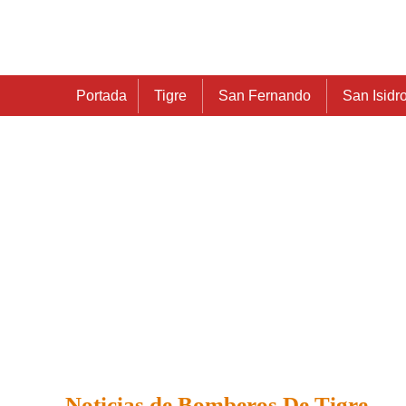
Portada
Tigre
San Fernando
San Isidr
Noticias de Bomberos De Tigre