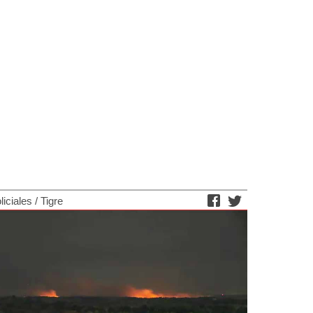
liciales
/
Tigre