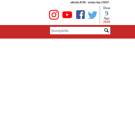
edición 8196 - visitas hoy 23833
Dom
9
Ago
2026