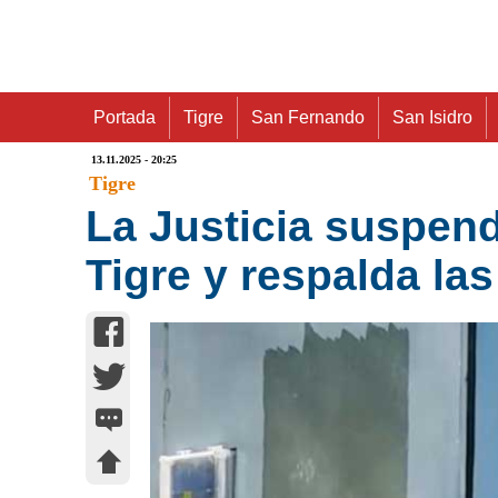
Portada
Tigre
San Fernando
San Isidro
13.11.2025 - 20:25
Tigre
La Justicia suspend
Tigre y respalda la