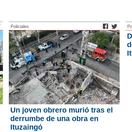
Policiales
Po
D
d
I
Un joven obrero murió tras el
derrumbe de una obra en
Ituzaingó