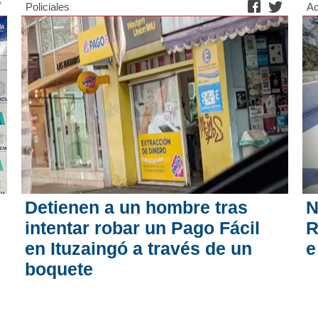
Policiales
Ac
Detienen a un hombre tras
N
intentar robar un Pago Fácil
R
en Ituzaingó a través de un
e
boquete