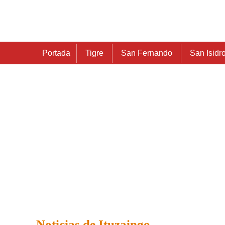
Portada
Tigre
San Fernando
San Isidr
Noticias de Ituzaingo