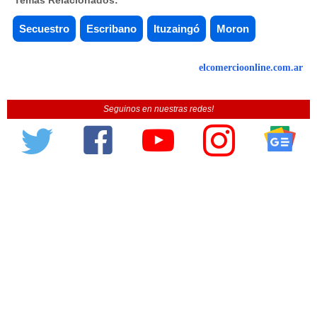
Secuestro
Escribano
Ituzaingó
Moron
elcomercioonline.com.ar
Seguinos en nuestras redes!