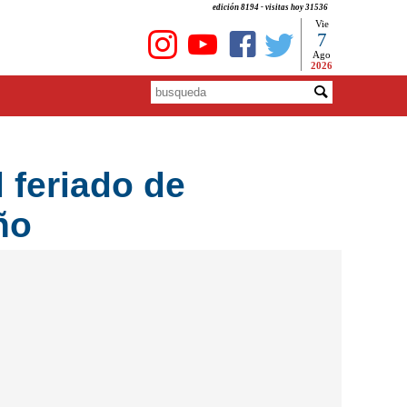
edición 8194 - visitas hoy 31536
Vie
7
Ago
2026
l feriado de
ño