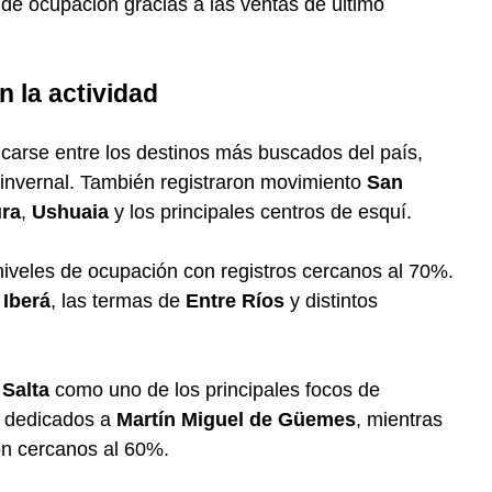
de ocupación gracias a las ventas de último
 la actividad
icarse entre los destinos más buscados del país,
 invernal. También registraron movimiento
San
ura
,
Ushuaia
y los principales centros de esquí.
 niveles de ocupación con registros cercanos al 70%.
 Iberá
, las termas de
Entre Ríos
y distintos
a
Salta
como uno de los principales focos de
s dedicados a
Martín Miguel de Güemes
, mientras
n cercanos al 60%.