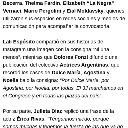
Becerra
,
Thelma Fardín
,
Elizabeth “La Negra”
Vernaci
,
Mario Pergolini
y
Eial Moldavsky
, quienes
utilizaron sus espacios en redes sociales y medios de
comunicación para acompañar la convocatoria.
Lali Espósito
compartió en sus historias de
Instagram una imagen con la consigna “Ni una
menos”, mientras que
Dolores Fonzi
difundió una
publicación del colectivo
Actrices Argentinas
, que
recordó los casos de
Dulce María
,
Agostina
y
Noelia
bajo la consigna:
“Por Dulce María, por
Agostina, por Noelia, por todas. El 3J marchamos en
el Congreso y en todas las plazas del país”
.
Por su parte,
Julieta Díaz
replicó una frase de la
actriz
Érica Rivas
:
“Téngannos miedo, porque
somos muchas y tenemos la fuerza de las que ya no