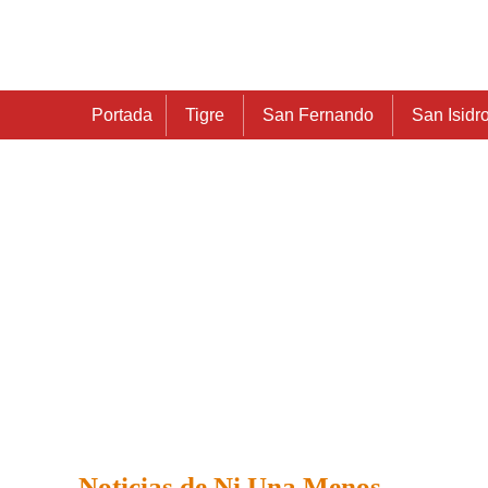
Portada
Tigre
San Fernando
San Isidr
Noticias de Ni Una Menos