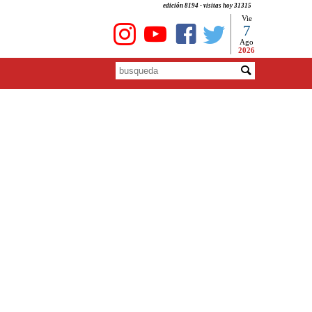
edición 8194 - visitas hoy 31315
Vie
7
Ago
2026