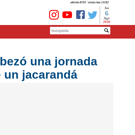
edición 8193 - visitas hoy 13182
Jue
6
Ago
2026
abezó una jornada
e un jacarandá