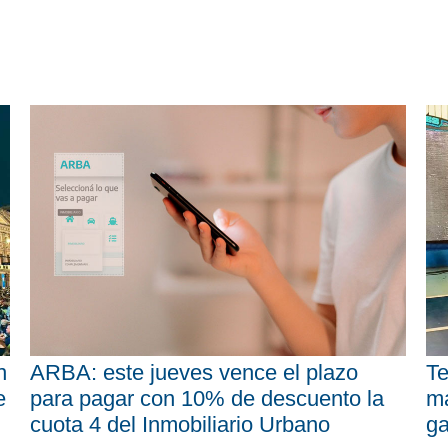
n
ARBA: este jueves vence el plazo
Te
e
para pagar con 10% de descuento la
má
cuota 4 del Inmobiliario Urbano
ga