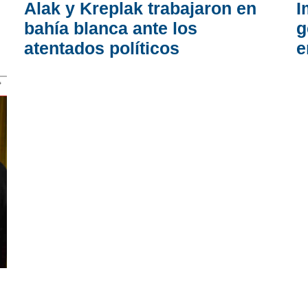
Alak y Kreplak trabajaron en
I
bahía blanca ante los
g
atentados políticos
e
s