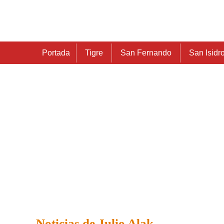
Portada
Tigre
San Fernando
San Isidr
Noticias de Julio Alak