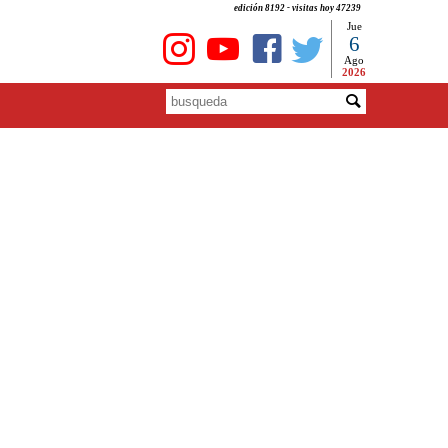
edición 8192 - visitas hoy 47239
Jue
6
Ago
2026