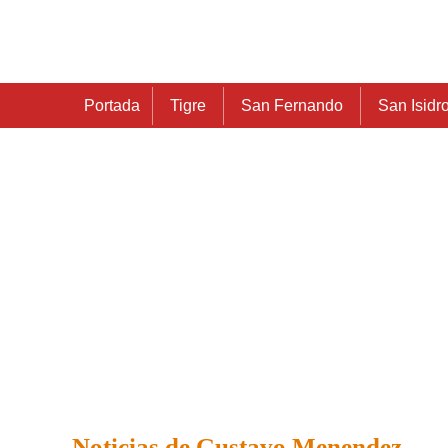
Portada
Tigre
San Fernando
San Isidr
Noticias de Gustavo Menendez