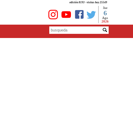
edición 8193 - visitas hoy 25549
Jue
6
Ago
2026