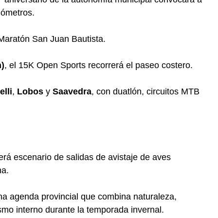
lómetros.
º Maratón San Juan Bautista.
n)
, el 15K Open Sports recorrerá el paseo costero.
elli
,
Lobos
y
Saavedra
, con duatlón, circuitos MTB
erá escenario de salidas de avistaje de aves
na.
una agenda provincial que combina naturaleza,
smo interno durante la temporada invernal.