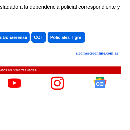
asladado a la dependencia policial correspondiente y
ía Bonaerense
COT
Policiales Tigre
elcomercioonline.com.ar
inos en nuestras redes!