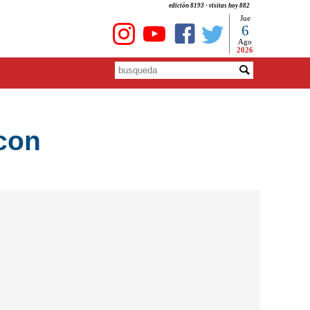
edición 8193 - visitas hoy 882
Jue
6
Ago
2026
 con