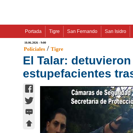
Portada
Tigre
San Fernando
San Isidro
10.06.2026 - 9:00
/
Policiales
Tigre
El Talar: detuviero
estupefacientes tras