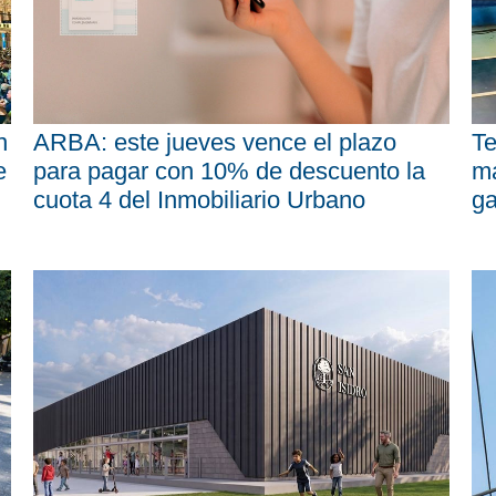
n
ARBA: este jueves vence el plazo
Te
e
para pagar con 10% de descuento la
má
cuota 4 del Inmobiliario Urbano
ga