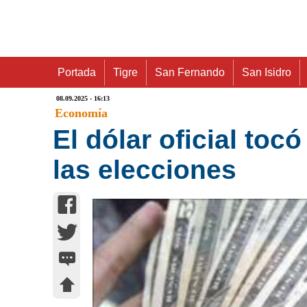
Portada
Tigre
San Fernando
San Isidro
08.09.2025 - 16:13
Economía
El dólar oficial toc
las elecciones