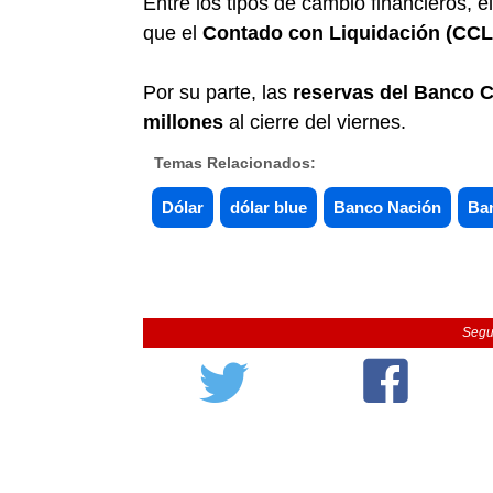
Entre los tipos de cambio financieros, e
que el
Contado con Liquidación (CCL
Por su parte, las
reservas del Banco 
millones
al cierre del viernes.
Temas Relacionados:
Dólar
dólar blue
Banco Nación
Ba
Segu