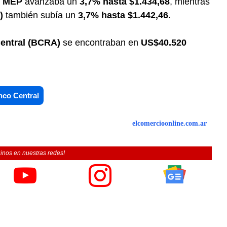
l
MEP
avanzaba un
3,7% hasta $1.434,68
, mientras
)
también subía un
3,7% hasta $1.442,46
.
Central (BCRA)
se encontraban en
US$40.520
nco Central
elcomercioonline.com.ar
inos en nuestras redes!