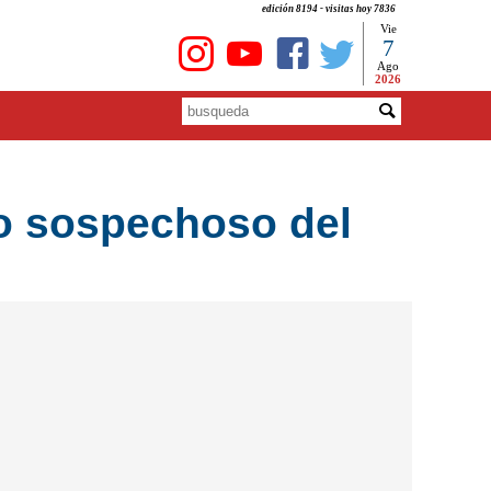
edición 8194 - visitas hoy 7836
Vie
7
Ago
2026
o sospechoso del