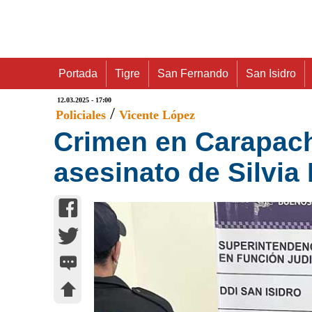
Portada
Tigre
San Fernando
San Isidro
12.03.2025 - 17:00
/
Policiales
Vicente López
Crimen en Carapach
asesinato de Silvia