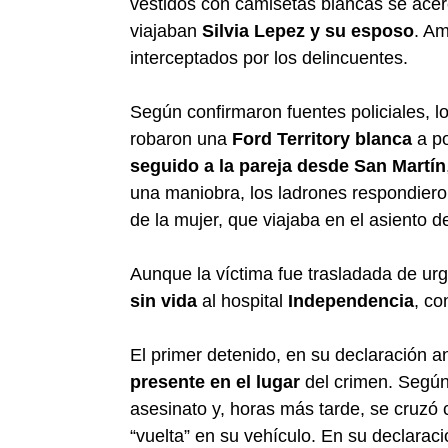
vestidos con camisetas blancas se acer
viajaban
Silvia Lepez y su esposo
. Am
interceptados por los delincuentes.
Según confirmaron fuentes policiales, lo
robaron una
Ford Territory blanca
a po
seguido a la pareja desde San Martín
una maniobra, los ladrones respondieron
de la mujer, que viajaba en el asiento 
Aunque la víctima fue trasladada de ur
sin vida
al hospital
Independencia
, co
El primer detenido, en su declaración a
presente en el lugar
del crimen. Según s
asesinato y, horas más tarde, se cruzó
“vuelta” en su vehículo. En su declarac