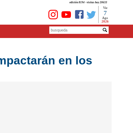
edición 8194 - visitas hoy 20633
Vie
7
Ago
2026
impactarán en los