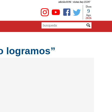
edición 8196 - visitas hoy 25597
Dom
9
Ago
2026
lo logramos”