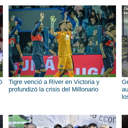
ó
Tigre venció a River en Victoria y
Ge
profundizó la crisis del Millonario
au
lo