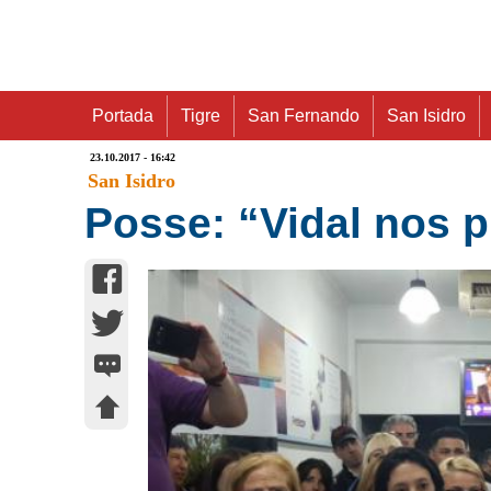
Portada
Tigre
San Fernando
San Isidro
23.10.2017 - 16:42
San Isidro
Posse: “Vidal nos p