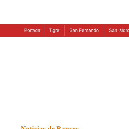
Portada
Tigre
San Fernando
San Isidr
Noticias de Bancos