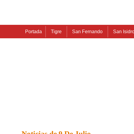
Portada
Tigre
San Fernando
San Isidr
Noticias de 9 De Julio