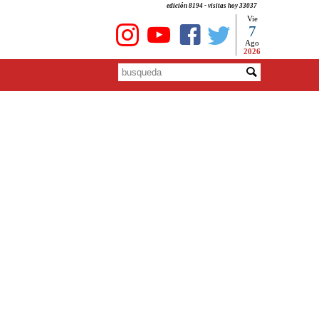
edición 8194 - visitas hoy 33037
Vie
7
Ago
2026