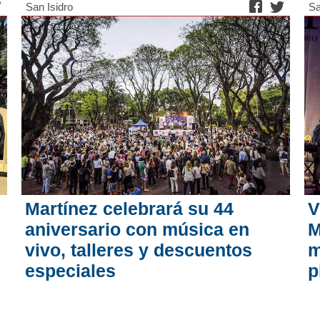
San Isidro
Sa
Martínez celebrará su 44
V
aniversario con música en
M
vivo, talleres y descuentos
m
especiales
p