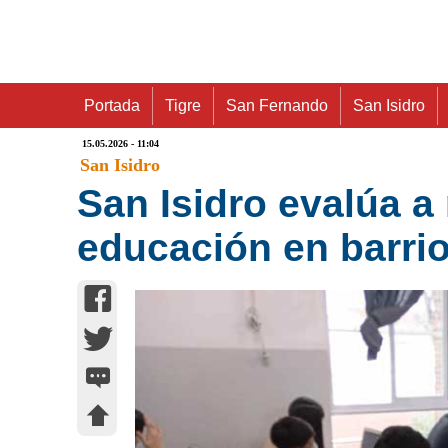
Portada
Tigre
San Fernando
San Isidro
15.05.2026 - 11:04
San Isidro
San Isidro evalúa a
educación en barri