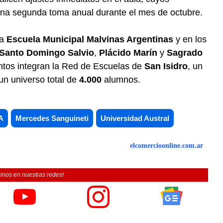
una segunda toma anual durante el mes de octubre.
la
Escuela Municipal Malvinas Argentinas
y en los
Santo Domingo Salvio
,
Plácido Marín
y
Sagrado
entos integran la Red de Escuelas de
San Isidro
, un
un universo total de
4.000
alumnos.
A
Mercedes Sanguineti
Universidad Austral
elcomercioonline.com.ar
inos en nuestras redes!