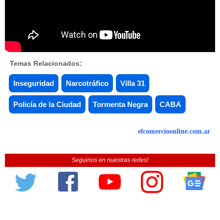
Temas Relacionados:
Inseguridad
Narcotráfico
Villa 31
Policía de la Ciudad
Tormenta Negra
CABA
elcomercioonline.com.ar
Seguinos en nuestras redes!