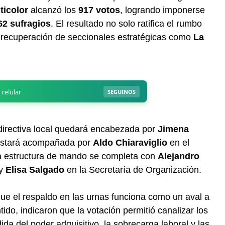
ticolor
alcanzó los
917 votos
, logrando imponerse
62 sufragios
. El resultado no solo ratifica el rumbo
la recuperación de seccionales estratégicas como
La
 directiva local quedará encabezada por
Jimena
estará acompañada por
Aldo Chiaraviglio
en el
La estructura de mando se completa con
Alejandro
 y
Elisa Salgado
en la Secretaría de Organización.
ue el respaldo en las urnas funciona como un aval a
o, indicaron que la votación permitió canalizar los
ida del poder adquisitivo, la sobrecarga laboral y las