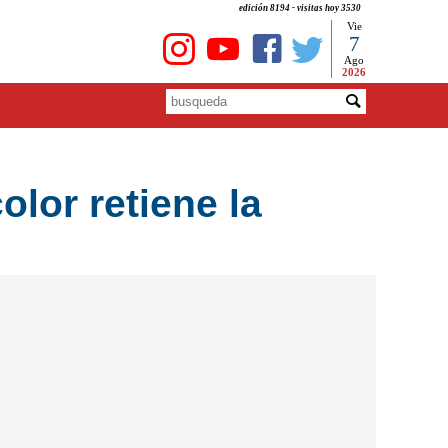
edición 8194 - visitas hoy 3530
Vie
7
Ago
2026
olor retiene la