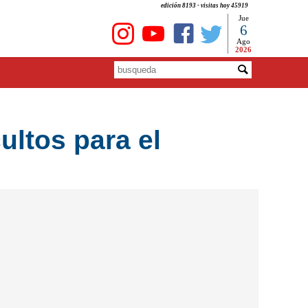
edición 8193 - visitas hoy 45919
Jue
6
Ago
2026
ltos para el