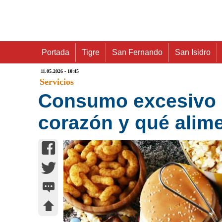
Portada
Tigre
San Fernando
San Isidro
11.05.2026 - 10:45
Servicios
Consumo excesivo de
corazón y qué alim