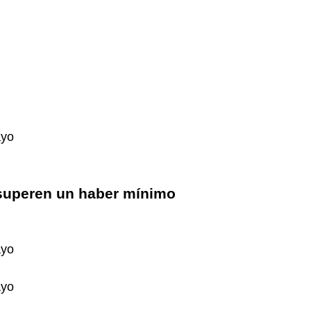
ayo
 superen un haber mínimo
ayo
ayo