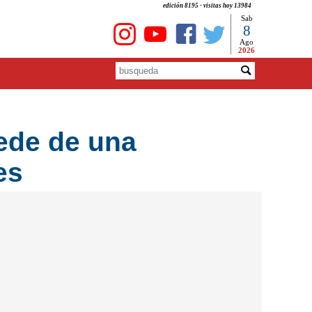
edición 8195 - visitas hoy 13984
Sab
8
Ago
2026
sede de una
es