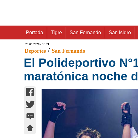
Portada
Tigre
San Fernando
San Isidro
29.05.2026 - 19:21
/
Deportes
San Fernando
El Polideportivo N°
maratónica noche 