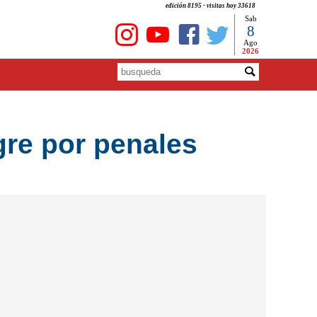
edición 8195 - visitas hoy 33618
Sab
8
Ago
2026
gre por penales