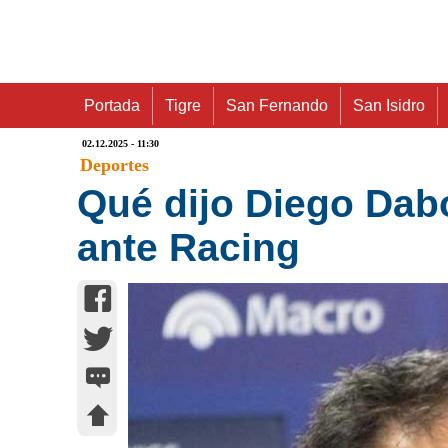
Portada
Tigre
San Fernando
San Isidro
02.12.2025 - 11:30
Deportes
Qué dijo Diego Dabo
ante Racing