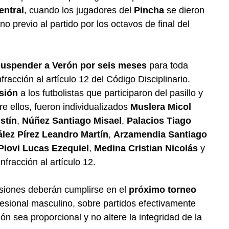
entral
, cuando los jugadores del
Pincha
se dieron
o previo al partido por los octavos de final del
suspender a Verón por seis meses
para toda
nfracción al artículo 12 del Código Disciplinario.
sión
a los futbolistas que participaron del pasillo y
e ellos, fueron individualizados
Muslera Micol
stín
,
Núñez Santiago Misael
,
Palacios Tiago
lez Pírez Leandro Martín
,
Arzamendia Santiago
Piovi Lucas Ezequiel
,
Medina Cristian Nicolás
y
nfracción al artículo 12.
nsiones deberán cumplirse en el
próximo torneo
ofesional masculino, sobre partidos efectivamente
ón sea proporcional y no altere la integridad de la