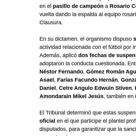
en el
pasillo de campeón
a
Rosario C
vuelta dando la espalda al equipo rosarin
Clausura.
En su dictamen, el organismo dispuso
actividad relacionada con el fútbol por i
Además, aplicó
dos fechas de suspen
adoptaron la conducta cuestionada. Entr
Néstor Fernando
,
Gómez Román Agu
Asael
,
Farías Facundo Hernán
,
Gonzá
Daniel
,
Cetre Angulo Edwuin Stiven
,
Amondarain Mikel Jesús
, también en i
El Tribunal determinó que estas suspe
oficial
en el que participe el plantel pr
disputados, para garantizar que la sanci