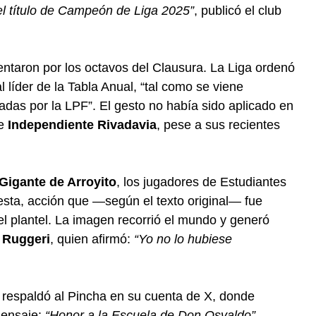
el título de Campeón de Liga 2025”
, publicó el club
taron por los octavos del Clausura. La Liga ordenó
l líder de la Tabla Anual, “tal como se viene
adas por la LPF”. El gesto no había sido aplicado en
e
Independiente Rivadavia
, pese a sus recientes
Gigante de Arroyito
, los jugadores de Estudiantes
otesta, acción que —según el texto original— fue
 plantel. La imagen recorrió el mundo y generó
 Ruggeri
, quien afirmó:
“Yo no lo hubiese
respaldó al Pincha en su cuenta de X, donde
mensaje:
“Honor a la Escuela de Don Osvaldo”
.