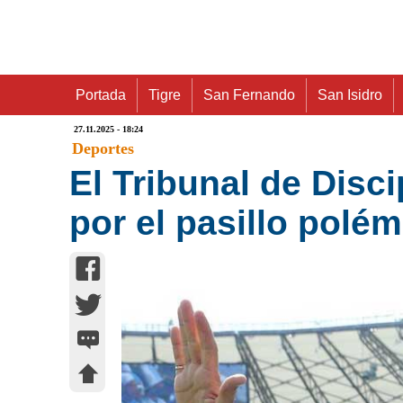
Portada
Tigre
San Fernando
San Isidro
27.11.2025 - 18:24
Deportes
El Tribunal de Disc
por el pasillo polé