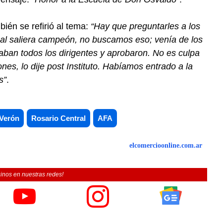
ién se refirió al tema:
“Hay que preguntarles a los
nual saliera campeón, no buscamos eso; venía de los
ban todos los dirigentes y aprobaron. No es culpa
s, lo dije post Instituto. Habíamos entrado a la
s”
.
 Verón
Rosario Central
AFA
elcomercioonline.com.ar
inos en nuestras redes!