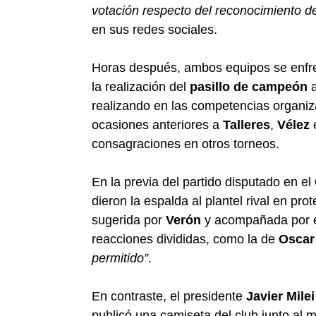
votación respecto del reconocimiento d
en sus redes sociales.
Horas después, ambos equipos se enfren
la realización del
pasillo de campeón
a
realizando en las competencias organiz
ocasiones anteriores a
Talleres
,
Vélez
consagraciones en otros torneos.
En la previa del partido disputado en el
dieron la espalda al plantel rival en pr
sugerida por
Verón
y acompañada por el
reacciones divididas, como la de
Oscar
permitido”
.
En contraste, el presidente
Javier Milei
publicó una camiseta del club junto al 