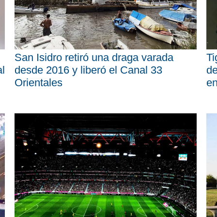
San Isidro retiró una draga varada
Ti
al
desde 2016 y liberó el Canal 33
de
Orientales
en