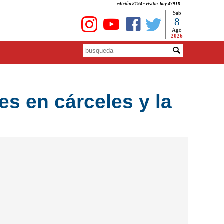
edición 8194 - visitas hoy 47918
Sab
8
Ago
2026
es en cárceles y la