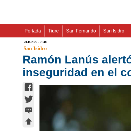
Portada
Tigre
San Fernando
San Isidro
20.11.2025 - 21:48
San Isidro
Ramón Lanús alertó 
inseguridad en el 