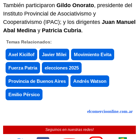
También participaron
Gildo Onorato
, presidente del
Instituto Provincial de Asociativismo y
Cooperativismo (IPAC); y los dirigentes
Juan Manuel
Abal Medina
y
Patricia Cubria
.
Temas Relacionados:
Axel Kicillof
Javier Milei
Movimiento Evita
Fuerza Patria
elecciones 2025
Provincia de Buenos Aires
Andrés Watson
Emilio Pérsico
elcomercioonline.com.ar
Seguinos en nuestras redes!