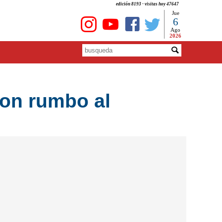
edición 8193 - visitas hoy 47647
Jue
6
Ago
2026
ron rumbo al