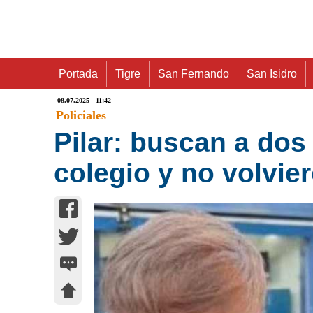
Portada
Tigre
San Fernando
San Isidro
08.07.2025 - 11:42
Policiales
Pilar: buscan a dos
colegio y no volvie