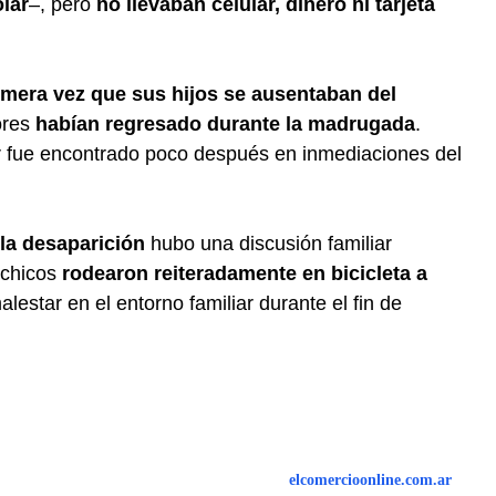
olar
–, pero
no llevaban celular, dinero ni tarjeta
rimera vez que sus hijos se ausentaban del
ores
habían regresado durante la madrugada
.
r fue encontrado poco después en inmediaciones del
 la desaparición
hubo una discusión familiar
 chicos
rodearon reiteradamente en bicicleta a
alestar en el entorno familiar durante el fin de
elcomercioonline.com.ar