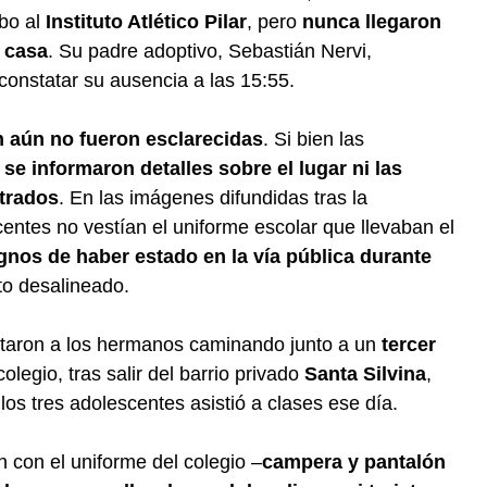
bo al
Instituto Atlético Pilar
, pero
nunca llegaron
u casa
. Su padre adoptivo, Sebastián Nervi,
constatar su ausencia a las 15:55.
n aún no fueron esclarecidas
. Si bien las
 se informaron detalles sobre el lugar ni las
trados
. En las imágenes difundidas tras la
centes no vestían el uniforme escolar que llevaban el
gnos de haber estado en la vía pública durante
to desalineado.
taron a los hermanos caminando junto a un
tercer
legio, tras salir del barrio privado
Santa Silvina
,
los tres adolescentes asistió a clases ese día.
n con el uniforme del colegio –
campera y pantalón