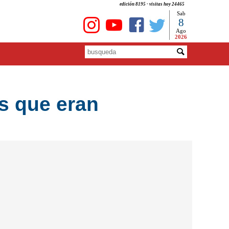
edición 8195 - visitas hoy 24465
Sab
8
Ago
2026
s que eran