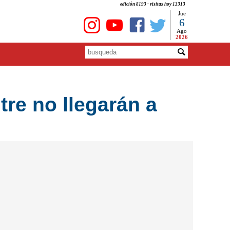
edición 8193 - visitas hoy 13313
Jue
6
Ago
2026
tre no llegarán a