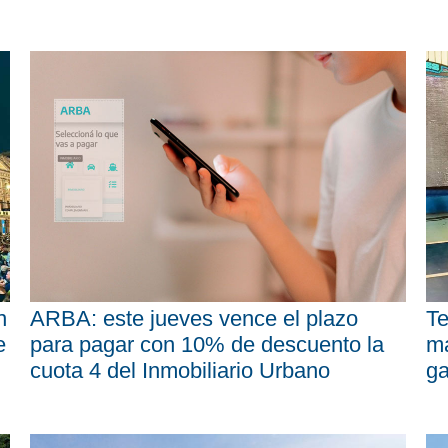
n
ARBA: este jueves vence el plazo
Te
e
para pagar con 10% de descuento la
má
cuota 4 del Inmobiliario Urbano
ga