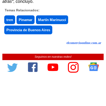
atrás"
, concluyó.
Temas Relacionados:
tren
Pinamar
Martín Marinucci
Provincia de Buenos Aires
elcomercioonline.com.ar
Seguinos en nuestras redes!