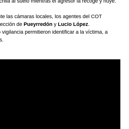
hila al suelo mientras el agresor la recoge y huye.
te las cámaras locales, los agentes del COT
rsección de
Pueyrredón
y
Lucio López
.
vigilancia permitieron identificar a la víctima, a
s.