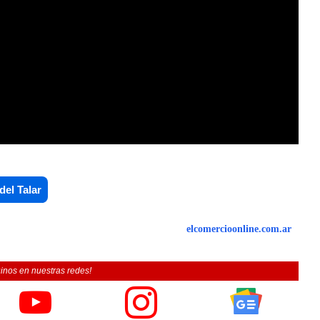
del Talar
elcomercioonline.com.ar
inos en nuestras redes!