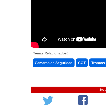
Temas Relacionados:
Camaras de Seguridad
COT
Troncos 
Segu