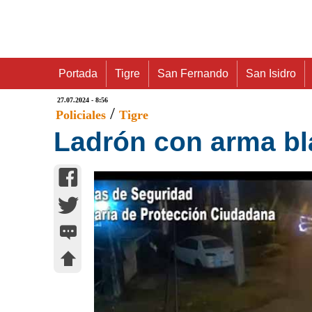
Portada
Tigre
San Fernando
San Isidro
27.07.2024 - 8:56
/
Policiales
Tigre
Ladrón con arma bla