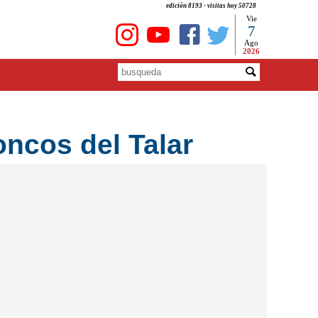
edición 8193 - visitas hoy 50728
Vie
7
Ago
2026
ncos del Talar