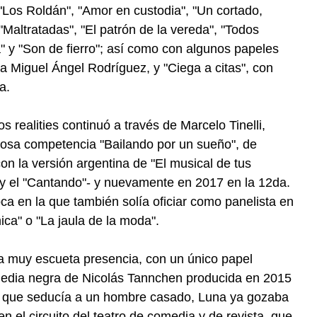
 "Los Roldán", "Amor en custodia", "Un cortado,
 "Maltratadas", "El patrón de la vereda", "Todos
 y "Son de fierro"; así como con algunos papeles
 a Miguel Ángel Rodríguez, y "Ciega a citas", con
a.
 realities continuó a través de Marcelo Tinelli,
itosa competencia "Bailando por un sueño", de
n la versión argentina de "El musical de tus
 y el "Cantando"- y nuevamente en 2017 en la 12da.
ca en la que también solía oficiar como panelista en
a" o "La jaula de la moda".
na muy escueta presencia, con un único papel
omedia negra de Nicolás Tannchen producida en 2015
ar que seducía a un hombre casado, Luna ya gozaba
 el circuito del teatro de comedia y de revista, que