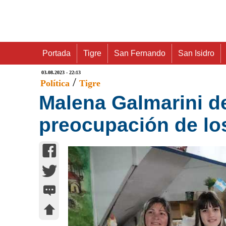
Portada
Tigre
San Fernando
San Isidro
03.08.2023 - 22:13
/
Política
Tigre
Malena Galmarini de
preocupación de lo