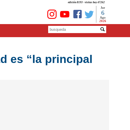
edición 8193 - visitas hoy 47262
Jue
6
Ago
2026
 es “la principal