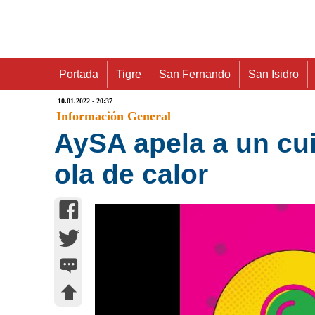
Portada
Tigre
San Fernando
San Isidro
10.01.2022 - 20:37
Información General
AySA apela a un cui
ola de calor