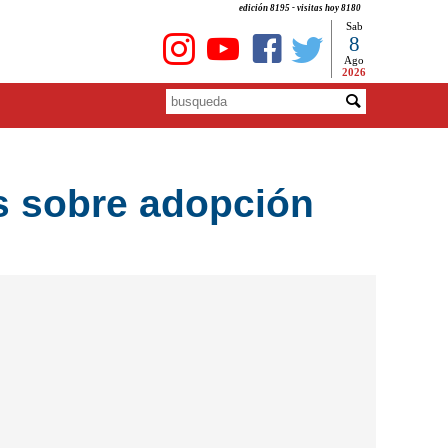
edición 8195 - visitas hoy 8180
Sab
8
Ago
2026
as sobre adopción